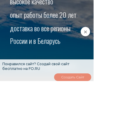
высокое
качество
опыт работы более 20 лет
доставка во все регионы
×
России
и в Беларусь
Отзывы о нашей работе
Понравился сайт? Создай свой сайт
бесплатно на FO.RU
Создать Сайт
Кроме этого можем
сделать трафареты,
название лодки,